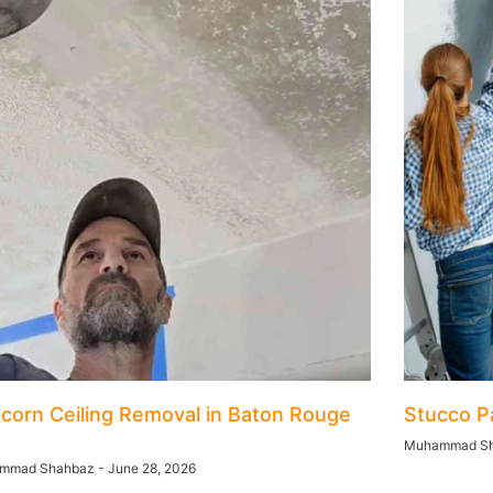
corn Ceiling Removal in Baton Rouge
Stucco Pa
Muhammad S
mmad Shahbaz
June 28, 2026