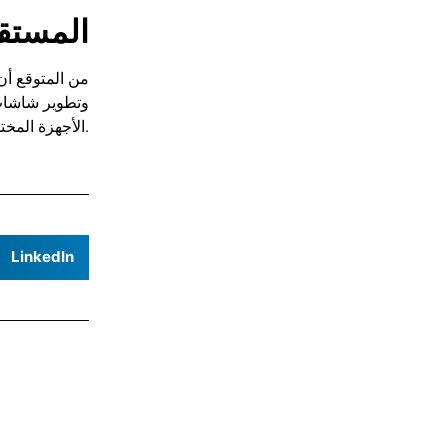
المستقب
وتطوير شاشات 
الأجهزة المختلفة. هذا التطور المستمر يعزز المنافسة ويتيح للمستهلكين خيارات أوسع للحصول على هواتف ذكية تجمع بين الأداء العالي والسعر المناسب.
LinkedIn