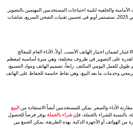
 الأمامية والخلفية لتلبية احتياجات المستخدمين المهتمين بالتصوير.
في 2025، ستستمر أوبو في تحسين تقنيات الشحن السريع، شاشات AMOLED، وأداء المعالج لتوفير تجربة مستخدم ممتازة. أوبو تعتبر خياراً مناسباً لمن
بار لضمان اختيار الهاتف الأنسب. أولاً، الأداء العام للمعالج
را والقدرة على التصوير في ظروف مختلفة، وهي ميزة أساسية لمعظم
 طويل للعمل اليومي المكثف. رابعاً، تصميم الهاتف ومواد التصنيع،
لبرمجي وخدمات ما بعد البيع، وهي نقاط حاسمة للحفاظ على الهاتف
قارنة الأداء والسعر. يمكن للمستخدمين أيضاً الاستفادة من
البيع
. بالنسبة للشراء بالجملة، فإن
شراء بالجملة
يوفر فرصاً للحصول
ن الهواتف أو الأجهزة الذكية. بهذه الطريقة، يمكن الجمع بين