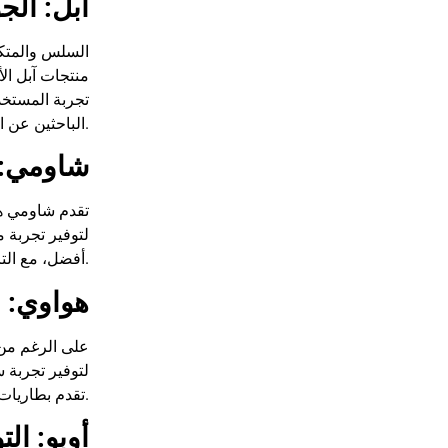
آبل: الج
تجربة المستخدم
الباحثين عن الأداء المستقر والتحديثات المستمرة.
شاومي: 
تقدم شاومي هو
أفضل، مع التركيز على الكاميرات والتصوير الليلي، مما يجعلها خياراً مناسباً لمن يريدون هواتف بمواصفات ممتازة دون دفع مبالغ كبيرة.
هواوي: ا
على الرغم من 
تقدم بطاريات قوية، كاميرات متقدمة، وشاشات ممتازة، مما يجعلها خياراً جذاباً لأولئك الذين يقدرون التكنولوجيا المستقلة والابتكار.
أوبو: الت