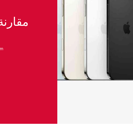
مقارن
am