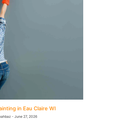
inting in Eau Claire WI
hahbaz
June 27, 2026