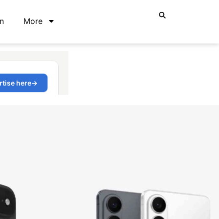
n
More