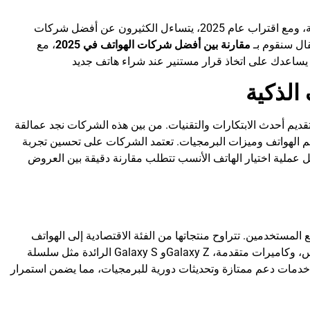
في عالم التكنولوجيا المتسارع، أصبحت الهواتف الذكية جزءاً لا يتجزأ من حياتنا اليومية، ومع اقتراب عام 2025، يتساءل الكثيرون عن أفضل شركات
قال سنقوم بـ
مقارنة بين أفضل شركات الهواتف في 2025
، مع
الذكية
يم أحدث الابتكارات والتقنيات. من بين هذه الشركات نجد عمالقة
يم الهواتف وميزات البرمجيات. تعتمد الشركات على تحسين تجربة
 عملية اختيار الهاتف الأنسب تتطلب مقارنة دقيقة بين العروض
لمستخدمين. تتراوح منتجاتها من الفئة الاقتصادية إلى الهواتف
الرائدة مثل سلسلة Galaxy S وGalaxy Z التي تتميز بالشاشات القابلة للطي. تتفوق سامسونج في جودة الشاشات، الأداء السلس، وكاميرات متقدمة،
ونج خدمات دعم ممتازة وتحديثات دورية للبرمجيات، مما يضمن استمرار