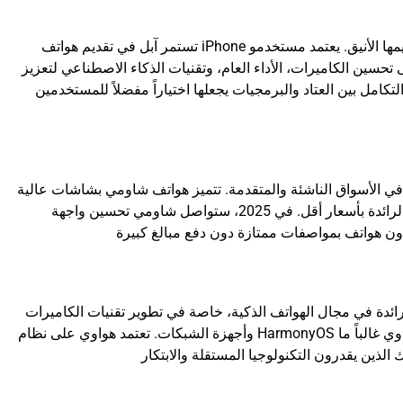
تستمر آبل في تقديم هواتف iPhone التي تشتهر بجودتها العالية وتصميمها الأنيق. يعتمد مستخدمو iPhone على نظام iOS السلس والمتكامل مع جميع
هل تجربة الاستخدام اليومية. في عام 2025، تركز آبل على تحسين الكاميرات، الأداء العام، وتقنيات الذكاء الاصطناعي لتعزيز
تكامل بين العتاد والبرمجيات يجعلها اختياراً مفضلاً للمستخدمين
 في الأسواق الناشئة والمتقدمة. تتميز هواتف شاومي بشاشات عالية
الجودة، بطاريات كبيرة، ومعالجات قوية تنافس الهواتف الرائدة بأسعار أقل. في 2025، ستواصل شاومي تحسين واجهة MIUI لتوفير تجربة مستخدم
ائدة في مجال الهواتف الذكية، خاصة في تطوير تقنيات الكاميرات
وأجهزة الشبكات. تعتمد هواوي على نظام HarmonyOS لتوفير تجربة سلسة للمستخدمين، مع التركيز على الأداء والتصميم الفاخر. هواتف هواوي غالباً ما