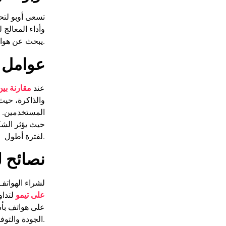
تسعى أوبو لتحق
يبحث عن هواتف تجمع بين التصميم العصري والأداء القوي بسعر معقول.
عوامل مه
عند
مقارنة بين
والذاكرة، حيث
المستخدمين. ثا
حيث يؤثر الشك
لفترة أطول.
نصائح لل
لشراء الهواتف
على تيمو
لتداو
على هواتف بأس
الجودة والتوفير المالي عند اختيار الهواتف.